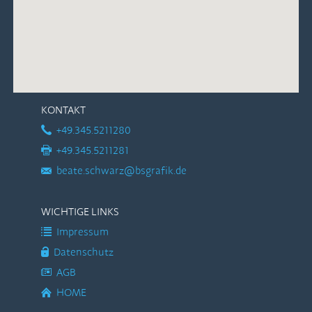
KONTAKT
+49.345.5211280
+49.345.5211281
beate.schwarz@bsgrafik.de
WICHTIGE LINKS
Impressum
Datenschutz
AGB
HOME