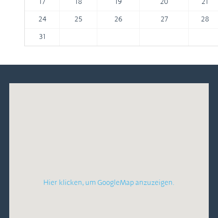
17
18
19
20
21
24
25
26
27
28
31
Hier klicken, um GoogleMap anzuzeigen.