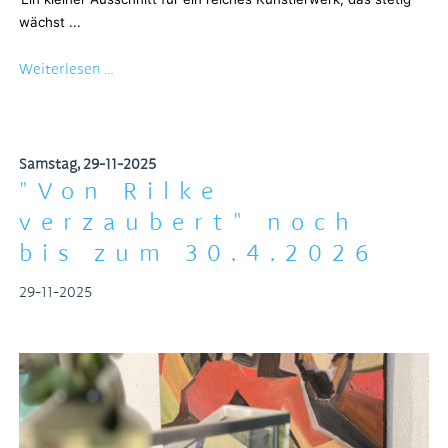
wächst ...
Ernst
Weiterlesen …
Ulrich
Jacobi
zum
80.
Samstag,
29-11-2025
Geburtstag
"Von Rilke
verzaubert" noch
bis zum 30.4.2026
29-11-2025