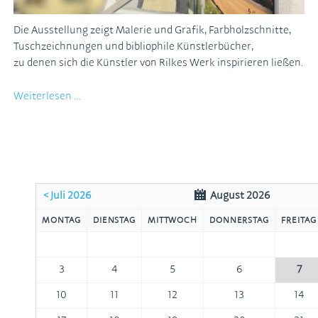
Die Ausstellung zeigt Malerie und Grafik, Farbholzschnitte,
Tuschzeichnungen und bibliophile Künstlerbücher,
zu denen sich die Künstler von Rilkes Werk inspirieren ließen.
"Von
Weiterlesen …
Rilke
verzaubert"
noch
bis
zum
30.4.2026
< Juli 2026
August 2026
MONTAG
DIENSTAG
MITTWOCH
DONNERSTAG
FREITAG
3
4
5
6
7
10
11
12
13
14